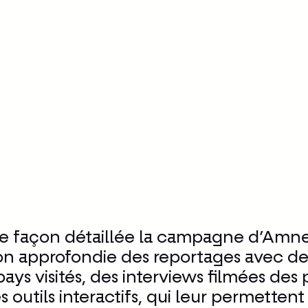
•
16 mars 2010
Culture
e façon détaillée la campagne d’Amnest
ion approfondie des reportages avec d
pays visités, des interviews filmées d
des outils interactifs, qui leur permett