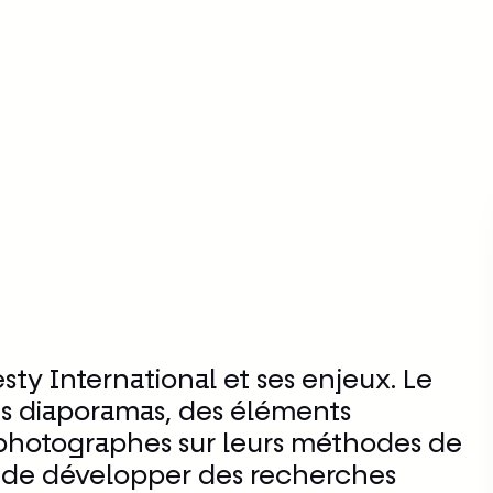
Arte : coup de coeur
pour l’exposition
Dignité
y International et ses enjeux. Le
es diaporamas, des éléments
es photographes sur leurs méthodes de
ent de développer des recherches