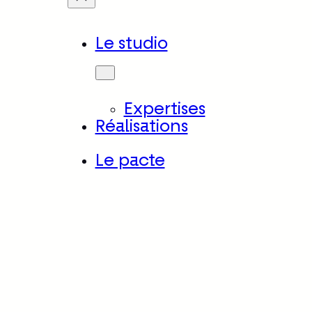
Aller
au
Le studio
contenu
Expertises
Réalisations
Le pacte
Site déd
Dignité