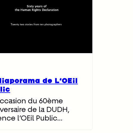
diaporama de L’OEil
lic
occasion du 60ème
versaire de la DUDH,
ence l’OEil Public…