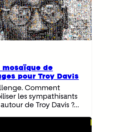
 mosaïque de
ages pour Troy Davis
llenge. Comment
liser les sympathisants
 autour de Troy Davis ?…